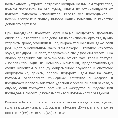
возможность устроить встречу с кумиром на личном торжестве,
причем потратить на это сумму, ничем не отличающуюся от
прямого гонорара исполнителя. Работа без посредников –
веский аргумент в пользу выбора нашей компании в качестве
делового партнера!
При кажущейся простоте организация концертов довольно
сложное и ответственное дело. Мало пригласить артиста, нужно
устроить яркое, эмоциональное, выразительное шоу, даже если
речь идет о небольшом закрытом вечере. Отличное качество
звука, безупречный свет, феерические спецэффекты уместны на
любом празднике, вне зависимости от его масштаба и статуса.
«Concert-Star» одна из немногих компаний, предоставляющих
своим клиентам в аренду современное звуковое и световое
оборудование, причем, совсем недорого!Ждем вас на сайте,
которым располагает
концертное агентство в Коврове
и
предлагаем воспользоваться удобной формой он-лайн заказа, в
случае, если требуется
организация концертов в Коврове
или
проведение любого, даже самого необыкновенного праздника!
Реклама:
в Москве — по всем вопросам, касающихся аренды сцены, подиума,
проката звукового и светового оборудования в Москве и МО — звоните по телефонам
в Москве: + 7 (495) 989-10-77,+ 7(929) 931-15-39