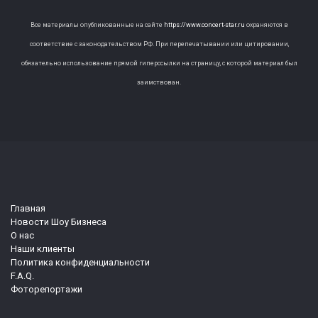
Все материалы опубликованные на сайте
https://www.concert-star.ru
охраняются в
соответствие с законодательством РФ. При перепечатывании или цитировании,
обязательно использование прямой гиперссылки на страницу, с которой материал был
заимствован.
Главная
Новости Шоу Бизнеса
О нас
Наши клиенты
Политика конфиденциальности
F.A.Q.
Фоторепортажи