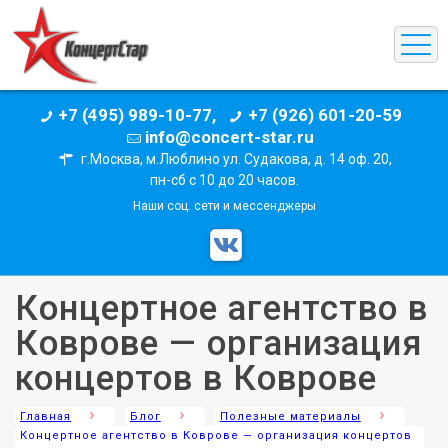
+7 (495) 989-10-77,
+7 (926) 601-20-59
info@concert-star.ru
г.Москва, м.Люблино ул. Судакова, д. 14 оф. 20,
пн-сб с 10 до 20 часов.
Наши соц. сети и мессенджеры
Концертное агентство в
Коврове — организация
концертов в Коврове
Главная
Блог
Полезные материалы
Концертное агентство в Коврове — организация концертов