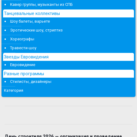
Кавер группы, музыканты из СПБ
Танцевальные коллективы
Шоу балеты, варьете
Эротические шоу, стриптиз
Хореографы
Травести-шоу
Звезды Евровидения
Евровидение
Разные программы
Стилисты, дизайнеры
Категория
День строителя 2026 — организация и проведение