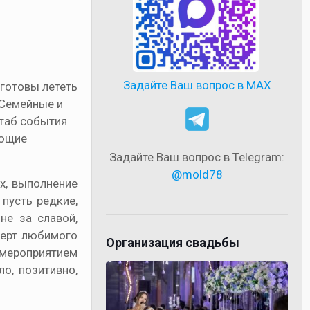
Задайте Ваш вопрос в MAX
 готовы лететь
 Семейные и
штаб события
ающие
Задайте Ваш вопрос в Telegram:
@mold78
х, выполнение
 пусть редкие,
не за славой,
церт любимого
Организация свадьбы
 мероприятием
о, позитивно,