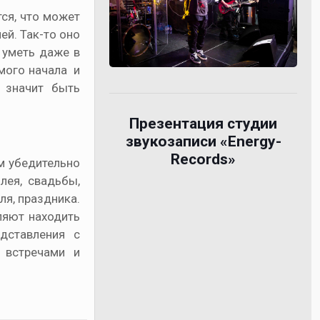
ся, что может
ей. Так-то оно
, уметь даже в
амого начала и
 значит быть
Презентация студии
звукозаписи «Energy-
Records»
м убедительно
лея, свадьбы,
я, праздника.
ляют находить
едставления с
 встречами и