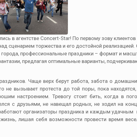
сь в агентстве Concert-Star! По первому зову клиентов
 над сценарием торжества и его достойной реализацией.
и города, профессиональные праздники – формат и мас
 фантазии, предлагая оптимальные варианты, подчеркив
раздников. Чаще верх берут работа, забота о домашни
то не вызывает протеста до той поры, пока находятся,
шим настроением. Тревогу стоит бить, когда в пого
лся с друзьями, не навещал родных, не ходил на кон
е, работают организаторы праздника и каждым удачным
изнь, лишая себя возможности провести время весел