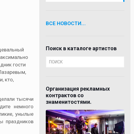
ВСЕ НОВОСТИ...
Поиск в каталоге артистов
нцевальный
 максимально
дник гости
 Лазаревым,
, кто,
Организация рекламных
контрактов со
делали тысячи
знаменитостями.
йдите немного
ликие, унылые
ры праздников