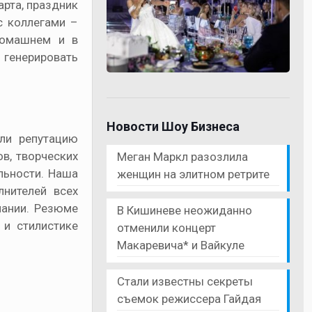
рта, праздник
с коллегами –
домашнем и в
и генерировать
Новости Шоу Бизнеса
или репутацию
в, творческих
Меган Маркл разозлила
льности. Наша
женщин на элитном ретрите
нителей всех
пании. Резюме
В Кишиневе неожиданно
 и стилистике
отменили концерт
Макаревича* и Вайкуле
Стали известны секреты
съемок режиссера Гайдая