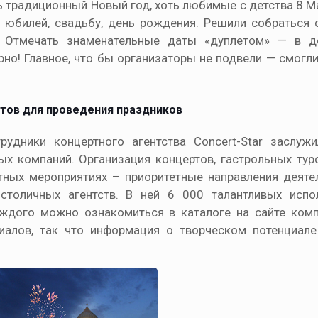
 традиционный Новый год, хоть любимые с детства 8 Ма
 юбилей, свадьбу, день рождения. Решили собраться 
! Отмечать знаменательные даты «дуплетом» — в 
но! Главное, что бы организаторы не подвели — смогл
стов для проведения праздников
удники концертного агентства Concert-Star заслуж
х компаний. Организация концертов, гастрольных туро
стных мероприятиях – приоритетные направления деяте
толичных агентств. В ней 6 000 талантливых испол
ждого можно ознакомиться в каталоге на сайте ком
алов, так что информация о творческом потенциале