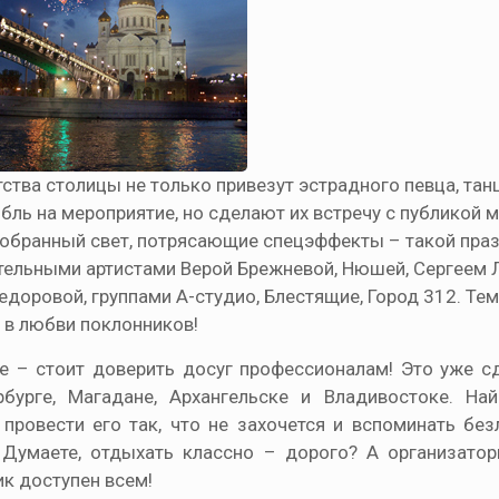
ства столицы не только привезут эстрадного певца, та
бль на мероприятие, но сделают их встречу с публикой
добранный свет, потрясающие спецэффекты – такой праз
чательными артистами Верой Брежневой, Нюшей, Сергеем
оровой, группами А-студио, Блестящие, Город 312. Теми
я в любви поклонников!
ете – стоит доверить досуг профессионалам! Это уже с
бурге, Магадане, Архангельске и Владивостоке. На
ровести его так, что не захочется и вспоминать без
 Думаете, отдыхать классно – дорого? А организато
к доступен всем!