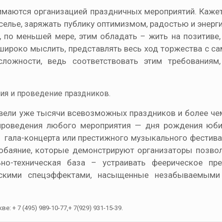
нимаются организацией праздничных мероприятий. Кажет
селье, заряжать публику оптимизмом, радостью и энерги
о, по меньшей мере, этим обладать – жить на позитиве
ь широко мыслить, представлять весь ход торжества с с
ложности, ведь соответствовать этим требованиям,
ия и проведение праздников.
ровели уже тысячи всевозможных праздников и более че
проведения любого мероприятия — дня рождения юби
гала-концерта или престижного музыкального фестивал
 обаяние, которые демонстрируют организаторы позво
ьно-техническая база – устраивать феерическое пр
скими спецэффектами, насыщенные незабываемыми
 + 7 (495) 989-10-77,+ 7(929) 931-15-39.