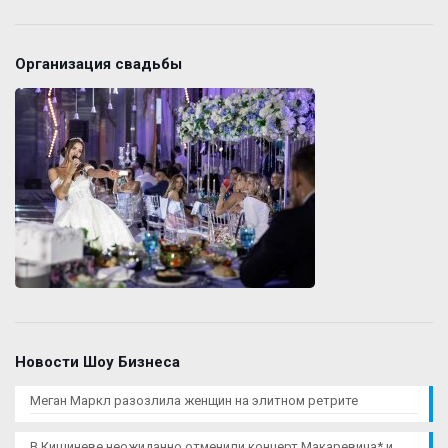
Организация свадьбы
Новости Шоу Бизнеса
Меган Маркл разозлила женщин на элитном ретрите
В Кишиневе неожиданно отменили концерт Макаревича* и