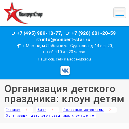
+7 (495) 989-10-77,
+7 (926) 601-20-59
info@concert-star.ru
г.Москва, м.Люблино ул. Судакова, д. 14 оф. 20,
пн-сб с 10 до 20 часов.
Наши соц. сети и мессенджеры
Организация детского
праздника: клоун детям
Главная
Блог
Полезные материалы
Организация детского праздника: клоун детям