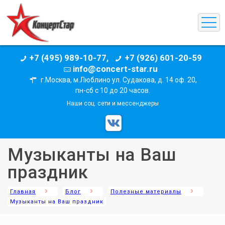
+7 (495) 989-10-77,
+7 (926) 601-20-59
info@concert-star.ru
г.Москва, м.Люблино ул. Судакова, д. 14 оф. 20,
пн-сб с 10 до 20 часов.
Наши соц. сети и мессенджеры
Музыканты на Ваш
праздник
Главная
Блог
Полезные материалы
Музыканты на Ваш праздник