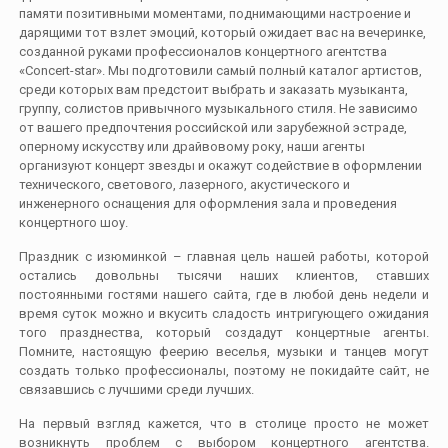
памяти позитивными моментами, поднимающими настроение и
дарящими тот взлет эмоций, который ожидает вас на вечеринке,
созданной руками профессионалов концертного агентства
«Сoncert-star». Мы подготовили самый полный каталог артистов,
среди которых вам предстоит выбрать и заказать музыканта,
группу, солистов привычного музыкального стиля. Не зависимо
от вашего предпочтения российской или зарубежной эстраде,
оперному искусству или драйвовому року, наши агенты
организуют концерт звезды и окажут содействие в оформлении
технического, светового, лазерного, акустического и
инженерного оснащения для оформления зала и проведения
концертного шоу.
Праздник с изюминкой – главная цель нашей работы, которой
остались довольны тысячи наших клиентов, ставших
постоянными гостями нашего сайта, где в любой день недели и
время суток можно и вкусить сладость интригующего ожидания
того празднества, который создадут концертные агенты.
Помните, настоящую феерию веселья, музыки и танцев могут
создать только профессионалы, поэтому не покидайте сайт, не
связавшись с лучшими среди лучших.
На первый взгляд кажется, что в столице просто не может
возникнуть проблем с выбором концертного агентства.