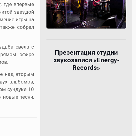
, где впервые
нитой звездой
умение игры на
 также собрал
удьба свела с
Презентация студии
прямом эфире
звукозаписи «Energy-
мов.
Records»
те над вторым
вух альбомов,
ом сундуке 10
я новые песни,