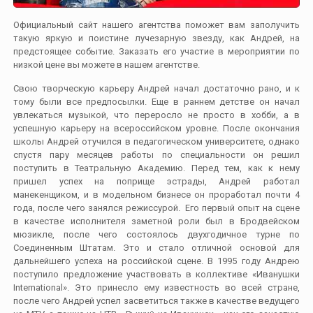
Официальный сайт нашего агентства поможет вам заполучить
такую яркую и поистине лучезарную звезду, как Андрей, на
предстоящее событие. Заказать его участие в мероприятии по
низкой цене вы можете в нашем агентстве.
Свою творческую карьеру Андрей начал достаточно рано, и к
тому были все предпосылки. Еще в раннем детстве он начал
увлекаться музыкой, что переросло не просто в хобби, а в
успешную карьеру на всероссийском уровне. После окончания
школы Андрей отучился в педагогическом университете, однако
спустя пару месяцев работы по специальности он решил
поступить в Театральную Академию. Перед тем, как к нему
пришел успех на поприще эстрады, Андрей работал
манекенщиком, и в модельном бизнесе он проработал почти 4
года, после чего занялся режиссурой. Его первый опыт на сцене
в качестве исполнителя заметной роли был в Бродвейском
мюзикле, после чего состоялось двухгодичное турне по
Соединенным Штатам. Это и стало отличной основой для
дальнейшего успеха на российской сцене. В 1995 году Андрею
поступило предложение участвовать в коллективе «Иванушки
International». Это принесло ему известность во всей стране,
после чего Андрей успел засветиться также в качестве ведущего