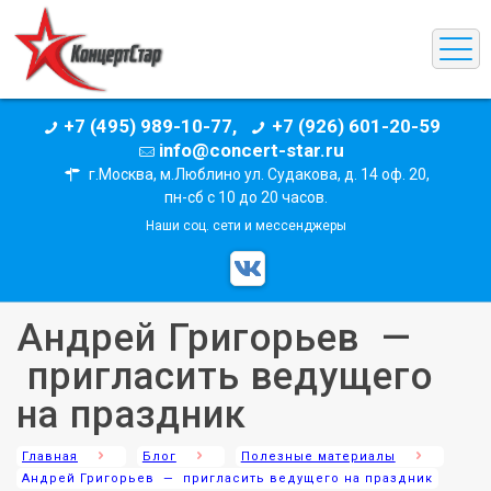
+7 (495) 989-10-77,
+7 (926) 601-20-59
info@concert-star.ru
г.Москва, м.Люблино ул. Судакова, д. 14 оф. 20,
пн-сб с 10 до 20 часов.
Наши соц. сети и мессенджеры
Андрей Григорьев —
пригласить ведущего
на праздник
Главная
Блог
Полезные материалы
Андрей Григорьев — пригласить ведущего на праздник