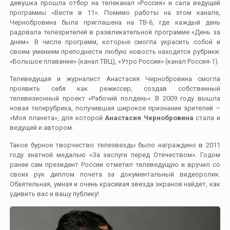
девушка прошла отбор на телеканал «Россия» и сала ведущей
программы «Вести в 11». Помимо работы на этом канале,
Чернобровина была приглашена на ТВ-6, где каждый день
радовала телезрителей в развлекательной программе «День за
днем». В числе программ, которые смогла украсить собой и
своим умением преподнести любую новость находятся рубрики:
«Большое плавание» (канал ТВЦ), «Утро России» (канал Россия-1).
Телеведущая и журналист Анастасия Чернобровина смогла
проявить себя как режиссер, создав собственный
телевизионный проект «Рабочий полдень». В 2009 году вышла
новая телерубрика, получившая широкое признание зрителей –
«Моя планета», для которой
Анастасия Чернобровина
стала и
ведущей и автором.
Такое бурное творчество телезвезды было награждено в 2011
году знатной медалью «За заслуги перед Отечеством». Годом
ранее сам президент России отметил телеведущую и вручил со
своих рук диплом почета за документальный видеоролик.
Обаятельная, умная и очень красивая звезда экранов найдет, как
удивить вас и вашу публику!