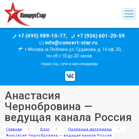
+7 (495) 989-10-77,
+7 (926) 601-20-59
info@concert-star.ru
г.Москва, м.Люблино ул. Судакова, д. 14 оф. 20,
пн-сб с 10 до 20 часов.
Наши соц. сети и мессенджеры
Анастасия
Чернобровина —
ведущая канала Россия
Главная
Блог
Полезные материалы
Анастасия Чернобровина — ведущая канала Россия