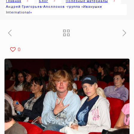
Главная
Блог
Полезные материалы
Андрей Григорьев-Аполлонов -группа «Иванушки
International»
0