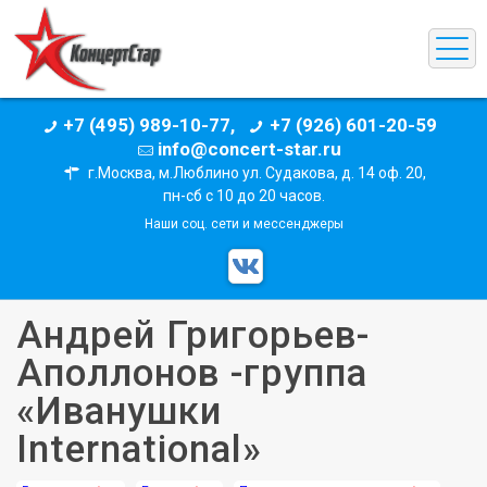
+7 (495) 989-10-77,
+7 (926) 601-20-59
info@concert-star.ru
г.Москва, м.Люблино ул. Судакова, д. 14 оф. 20,
пн-сб с 10 до 20 часов.
Наши соц. сети и мессенджеры
Андрей Григорьев-
Аполлонов -группа
«Иванушки
International»