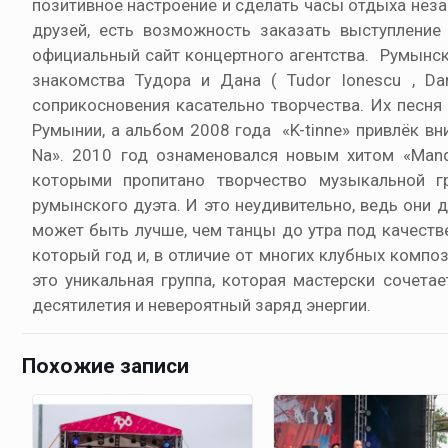
позитивное настроение и сделать часы отдыха неза
друзей, есть возможность заказать выступление
официальный сайт концертного агентства. Румынск
знакомства Тудора и Дана ( Tudor Ionescu , D
соприкосновения касательно творчества. Их песня
Румынии, а альбом 2008 года «K-tinne» привлёк в
Na». 2010 год ознаменовался новым хитом «Mand
которыми пропитано творчество музыкальной г
румынского дуэта. И это неудивительно, ведь они
может быть лучше, чем танцы до утра под качестве
который год и, в отличие от многих клубных компо
это уникальная группа, которая мастерски сочета
десятилетия и невероятный заряд энергии.
Похожие записи