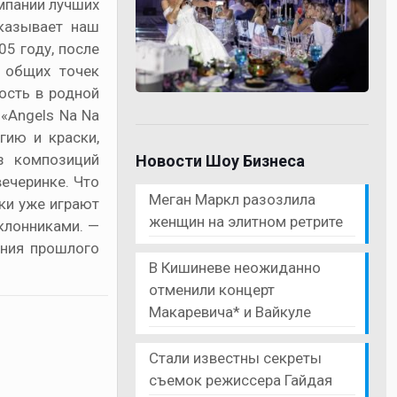
омпании лучших
указывает наш
5 году, после
о общих точек
ость в родной
«Angels Na Na
гию и краски,
з композиций
Новости Шоу Бизнеса
ечеринке. Что
Меган Маркл разозлила
еки уже играют
женщин на элитном ретрите
оклонниками. —
ения прошлого
В Кишиневе неожиданно
отменили концерт
Макаревича* и Вайкуле
Стали известны секреты
съемок режиссера Гайдая