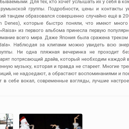
бываемыми. Для тех, кто хочет услышать их у себя в к
 румынской группы. Подробности, цены и контакты 
ий тандем образовался совершенно случайно ещё в 200
an Denes), которые быстро поняли, что имеют мног
 «Raisa» из первого альбома принесла первую популярн
нимание всего мира. Даже Япония была сражена треком 
ala». Наблюдая за клипами можно увидеть всю энер
руппы. Ни одна пляжная вечеринка не проходит бе
 дарят потрясающий драйв, который необходим каждой в
нную музыку, которая и правда не стареет. Многие тр
зиций, не надоедают, а обрастают воспоминаниями и п
ет в себе вокал, современные взгляды, лучшие настро