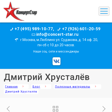
+7 (495) 989-10-77,
+7 (926) 601-20-59
info@concert-star.ru
г.Москва, м.Люблино ул. Судакова, д. 14 оф. 20,
пн-сб с 10 до 20 часов.
Наши соц. сети и мессенджеры
Дмитрий Хрусталёв
Главная
Блог
Полезные материалы
Дмитрий Хрусталёв