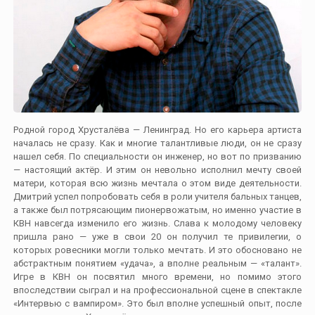
Родной город Хрусталёва — Ленинград. Но его карьера артиста
началась не сразу. Как и многие талантливые люди, он не сразу
нашел себя. По специальности он инженер, но вот по призванию
— настоящий актёр. И этим он невольно исполнил мечту своей
матери, которая всю жизнь мечтала о этом виде деятельности.
Дмитрий успел попробовать себя в роли учителя бальных танцев,
а также был потрясающим пионервожатым, но именно участие в
КВН навсегда изменило его жизнь. Слава к молодому человеку
пришла рано — уже в свои 20 он получил те привилегии, о
которых ровесники могли только мечтать. И это обосновано не
абстрактным понятием «удача», а вполне реальным — «талант».
Игре в КВН он посвятил много времени, но помимо этого
впоследствии сыграл и на профессиональной сцене в спектакле
«Интервью с вампиром». Это был вполне успешный опыт, после