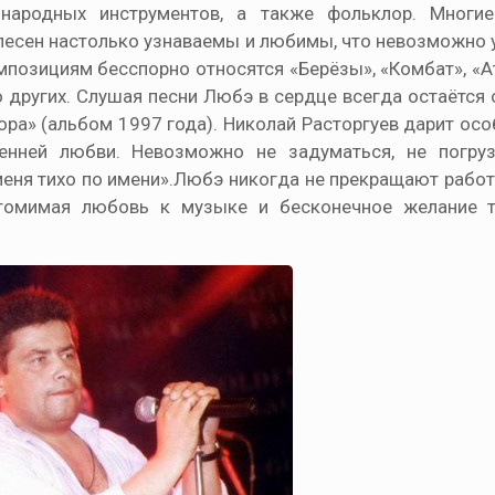
народных инструментов, а также фольклор. Многие
песен настолько узнаваемы и любимы, что невозможно 
мпозициям бесспорно относятся «Берёзы», «Комбат», «Ат
о других. Слушая песни Любэ в сердце всегда остаётся
ора» (альбом 1997 года). Николай Расторгуев дарит ос
енней любви. Невозможно не задуматься, не погруз
еня тихо по имени».Любэ никогда не прекращают работу
утомимая любовь к музыке и бесконечное желание т