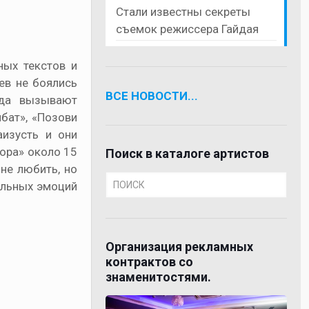
Стали известны секреты
съемок режиссера Гайдая
ных текстов и
ев не боялись
ВСЕ НОВОСТИ...
гда вызывают
мбат», «Позови
аизусть и они
вора» около 15
Поиск в каталоге артистов
не любить, но
ельных эмоций
Организация рекламных
контрактов со
знаменитостями.