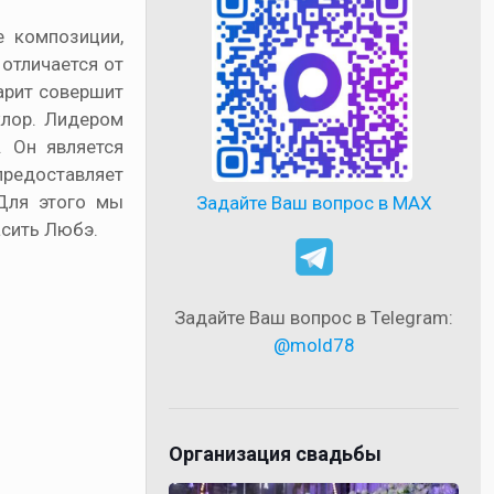
е композиции,
 отличается от
дарит совершит
клор. Лидером
. Он является
редоставляет
 Для этого мы
Задайте Ваш вопрос в MAX
асить Любэ.
Задайте Ваш вопрос в Telegram:
@mold78
Организация свадьбы