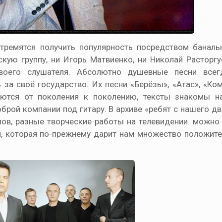
стремятся получить популярность посредством баналь
кую группу, ни Игорь Матвиенко, ни Николай Расторгу
своего слушателя. Абсолютно душевные песни все
 за своё государство. Их песни «Берёзы», «Атас», «Ко
аются от поколения к поколению, тексты знакомы н
оброй компании под гитару. В архиве «ребят с нашего д
пов, разные творческие работы на телевидении. можно 
, которая по-прежнему дарит нам множество положит