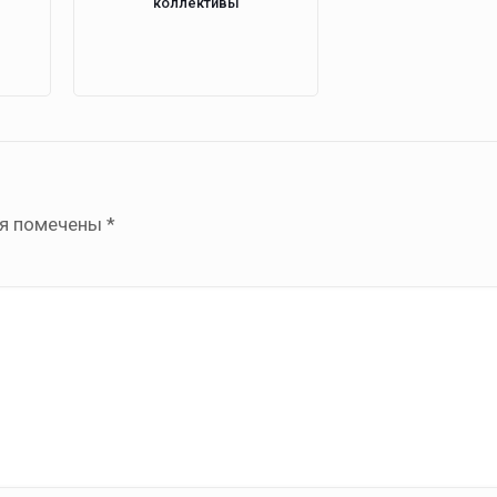
коллективы
ля помечены
*