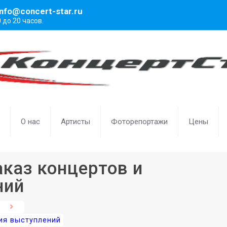
info@concert-star.ru
0 до 20 часов.
О нас
Артисты
Фоторепортажи
Цены
аказ концертов и
ний
ция выступлений