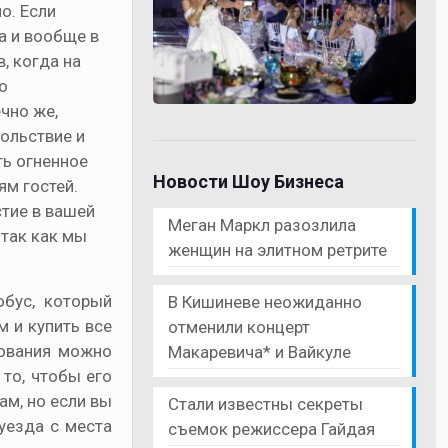
о. Если
а и вообще в
, когда на
о
чно же,
вольствие и
ть огненное
Новости Шоу Бизнеса
ям гостей.
стие в вашей
Меган Маркл разозлила
так как мы
женщин на элитном ретрите
обус, который
В Кишиневе неожиданно
м и купить все
отменили концерт
нования можно
Макаревича* и Вайкуле
 то, чтобы его
ам, но если вы
Стали известны секреты
уезда с места
съемок режиссера Гайдая