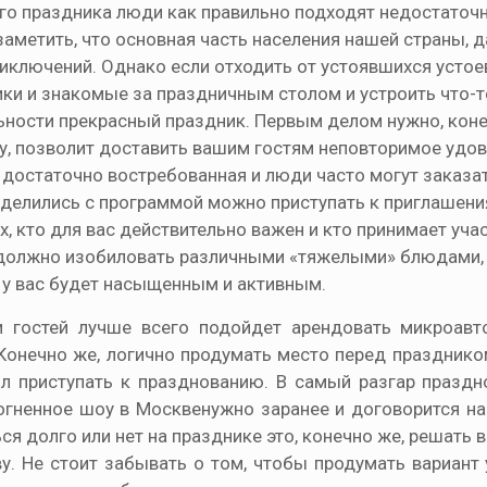
ого праздника люди как правильно подходят недостаточн
метить, что основная часть населения нашей страны, д
риключений. Однако если отходить от устоявшихся устоев
и и знакомые за праздничным столом и устроить что-т
ьности прекрасный праздник. Первым делом нужно, коне
ру, позволит доставить вашим гостям неповторимое удо
, достаточно востребованная и люди часто могут заказа
еделились с программой можно приступать к приглашени
, кто для вас действительно важен и кто принимает уча
е должно изобиловать различными «тяжелыми» блюдами, 
ь у вас будет насыщенным и активным.
 гостей лучше всего подойдет арендовать микроавт
 Конечно же, логично продумать место перед празднико
л приступать к празднованию. В самый разгар празд
огненное шоу в Москвенужно заранее и договорится на
я долго или нет на празднике это, конечно же, решать в
у. Не стоит забывать о том, чтобы продумать вариант 