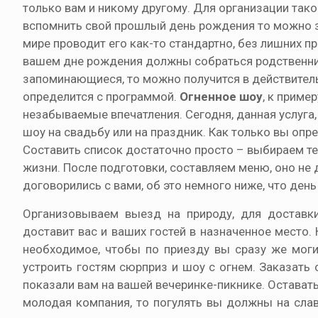
только вам и никому другому. Для организации так
вспомнить свой прошлый день рождения то можно за
мире проводит его как-то стандартно, без лишних п
вашем дне рождения должны собраться родственник
запоминающиеся, то можно получится в действител
определится с программой.
Огненное шоу
, к приме
незабываемые впечатления. Сегодня, данная услуга
шоу на свадьбу или на праздник. Как только вы опр
Составить список достаточно просто – выбираем тех
жизни. После подготовки, составляем меню, оно н
договорились с вами, об это немного ниже, что ден
Организовываем выезд на природу, для доставки
доставит вас и ваших гостей в назначенное место.
необходимое, чтобы по приезду вы сразу же моги
устроить гостям сюрприз и шоу с огнем. Заказать 
показали вам на вашей вечеринке-пикнике. Оставатьс
молодая компания, то погулять вы должны на слав