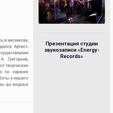
сь в мюзиклах,
Презентация студии
ился. Артист,
звукозаписи «Energy-
существления
Records»
. Григорьев,
ют творческие
о по заранее
аботы у нашего
ины до модных