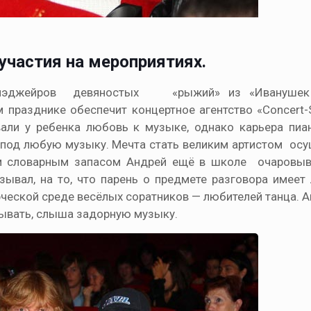
участия на мероприятиях.
нэджейров девяностых «рыжий» из «Иванушек In
 празднике обеспечит концертное агентство «Concert-
вали у ребенка любовь к музыке, однако карьера пиа
 под любую музыку. Мечта стать великим артистом осу
м словарным запасом Андрей ещё в школе очаровыва
азывал, на то, что парень о предмете разговора имеет
рческой среде весёлых соратников — любителей танца. А
вывать, слыша задорную музыку.