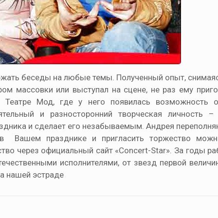
ржать беседы на любые темы. Полученный опыт, снимая
м массовки или выступал на сцене, не раз ему пригод
в Театре Мод, где у него появилась возможность о
тельный и разносторонний творческая личность – А
аздника и сделает его незабываемым. Андрея переполня
я в Вашем празднике и пригласить торжество можн
ство через официальный сайт «Concert-Star». За годы р
течественными исполнителями, от звезд первой велич
а нашей эстраде