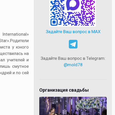
Задайте Ваш вопрос в MAX
ternational»
Star».Родители
ниста у юного
ществилась на
Задайте Ваш вопрос в Telegram:
л учителей и
@mold78
 лишь смутное
ндрей и по сей
Организация свадьбы