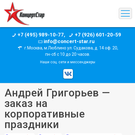
+7 (495) 989-10-77,
+7 (926) 601-20-59
info@concert-star.ru
г.Москва, м.Люблино ул. Судакова, д. 14 оф. 20,
пн-сб с 10 до 20 часов.
Наши соц. сети и мессенджеры
Андрей Григорьев —
заказ на
корпоративные
праздники