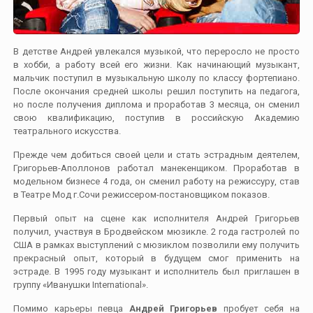
В детстве Андрей увлекался музыкой, что переросло не просто
в хобби, а работу всей его жизни. Как начинающий музыкант,
мальчик поступил в музыкальную школу по классу фортепиано.
После окончания средней школы решил поступить на педагога,
но после получения диплома и проработав 3 месяца, он сменил
свою квалификацию, поступив в российскую Академию
театрального искусства.
Прежде чем добиться своей цели и стать эстрадным деятелем,
Григорьев-Аполлонов работал манекенщиком. Проработав в
модельном бизнесе 4 года, он сменил работу на режиссуру, став
в Театре Мод г.Сочи режиссером-постановщиком показов.
Первый опыт на сцене как исполнителя Андрей Григорьев
получил, участвуя в Бродвейском мюзикле. 2 года гастролей по
США в рамках выступлений с мюзиклом позволили ему получить
прекрасный опыт, который в будущем смог применить на
эстраде. В 1995 году музыкант и исполнитель был приглашен в
группу «Иванушки International».
Помимо карьеры певца
Андрей Григорьев
пробует себя на